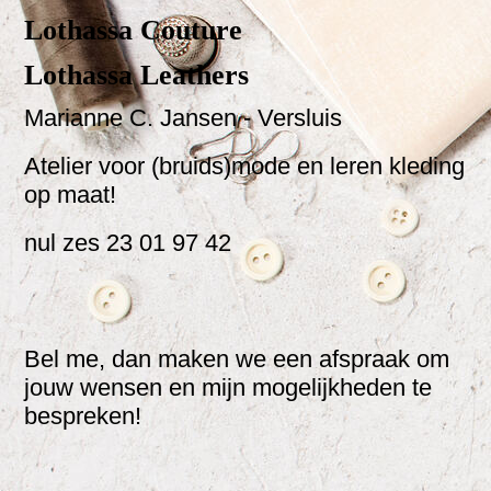
Lothassa Couture
Lothassa Leathers
Marianne C. Jansen - Versluis
Atelier voor (bruids)mode en leren kleding
op maat!
nul zes 23 01 97 42
Bel me, dan maken we een afspraak om
jouw wensen en mijn mogelijkheden te
bespreken!